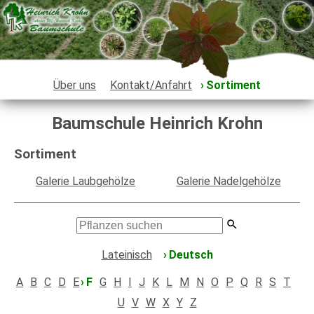
Über uns
Kontakt/Anfahrt
Sortiment
Baumschule Heinrich Krohn
Sortiment
Galerie Laubgehölze
Galerie Nadelgehölze
Lateinisch
Deutsch
A
B
C
D
E
F
G
H
I
J
K
L
M
N
O
P
Q
R
S
T
U
V
W
X
Y
Z