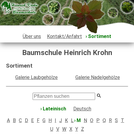
Über uns
Kontakt/Anfahrt
Sortiment
Baumschule Heinrich Krohn
Sortiment
Galerie Laubgehölze
Galerie Nadelgehölze
Lateinisch
Deutsch
A
B
C
D
E
F
G
H
I
J
K
L
M
N
O
P
Q
R
S
T
U
V
W
X
Y
Z