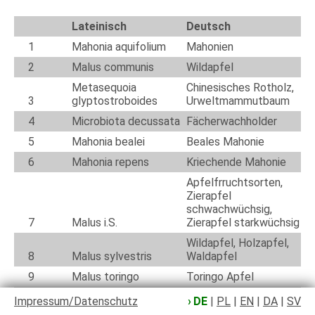
Lateinisch
Deutsch
1
Mahonia aquifolium
Mahonien
2
Malus communis
Wildapfel
Metasequoia
Chinesisches Rotholz,
3
glyptostroboides
Urweltmammutbaum
4
Microbiota decussata
Fächerwachholder
5
Mahonia bealei
Beales Mahonie
6
Mahonia repens
Kriechende Mahonie
Apfelfrruchtsorten,
Zierapfel
schwachwüchsig,
7
Malus i.S.
Zierapfel starkwüchsig
Wildapfel, Holzapfel,
8
Malus sylvestris
Waldapfel
9
Malus toringo
Toringo Apfel
Malus toringo sargentii
Impressum/Datenschutz
DE
|
PL
|
EN
|
DA
|
SV
10
'Sämling'
Toringo Zierapfel