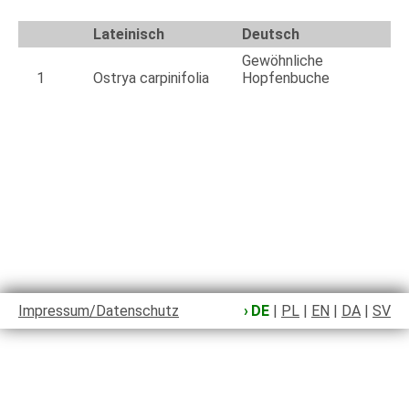
Lateinisch
Deutsch
Gewöhnliche
1
Ostrya carpinifolia
Hopfenbuche
Impressum/Datenschutz
DE
|
PL
|
EN
|
DA
|
SV