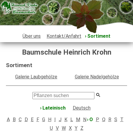
Über uns
Kontakt/Anfahrt
Sortiment
Baumschule Heinrich Krohn
Sortiment
Galerie Laubgehölze
Galerie Nadelgehölze
Lateinisch
Deutsch
A
B
C
D
E
F
G
H
I
J
K
L
M
N
O
P
Q
R
S
T
U
V
W
X
Y
Z