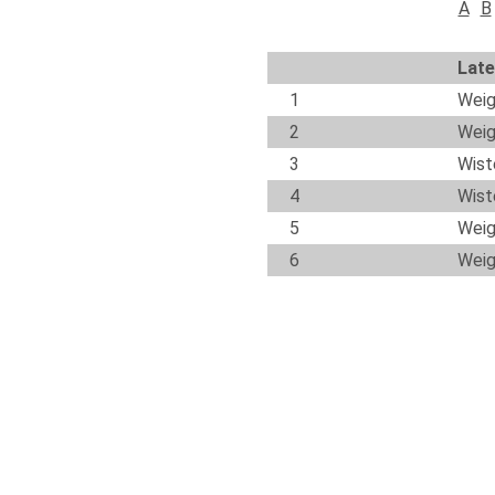
A
B
Late
1
Weig
2
Weig
3
Wiste
4
Wiste
5
Weig
6
Weig