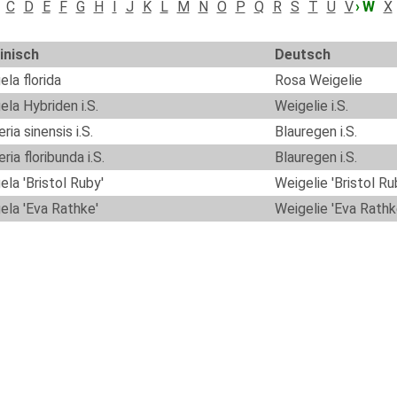
C
D
E
F
G
H
I
J
K
L
M
N
O
P
Q
R
S
T
U
V
W
X
inisch
Deutsch
ela florida
Rosa Weigelie
ela Hybriden i.S.
Weigelie i.S.
ria sinensis i.S.
Blauregen i.S.
ria floribunda i.S.
Blauregen i.S.
ela 'Bristol Ruby'
Weigelie 'Bristol Ru
ela 'Eva Rathke'
Weigelie 'Eva Rathk